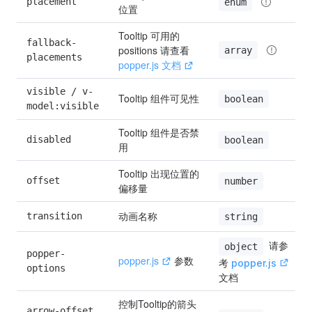
placement
enum
位置
Tooltip 可用的 
fallback-
positions 请查看
array
placements
popper.js 文档
visible / v-
Tooltip 组件可见性
boolean
model:visible
Tooltip 组件是否禁
disabled
boolean
用
Tooltip 出现位置的
offset
number
偏移量
动画名称
transition
string
 请参
object
popper-
popper.js
 参数
考 
popper.js
options
文档
控制Tooltip的箭头
arrow-offset 