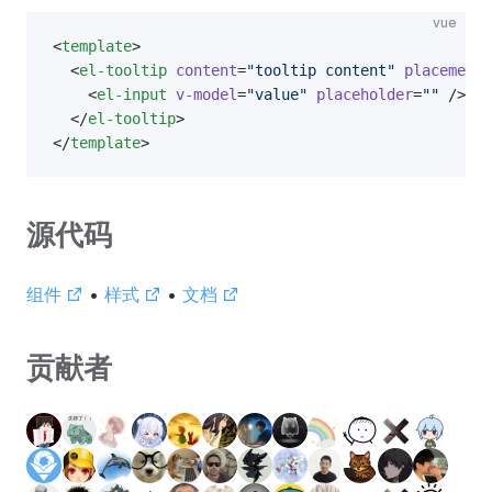
vue
<
template
>
  <
el-tooltip
 content
=
"tooltip content"
 placement
=
    <
el-input
 v-model
=
"value"
 placeholder
=
""
 />
  </
el-tooltip
>
</
template
>
源代码
组件
•
样式
•
文档
贡献者