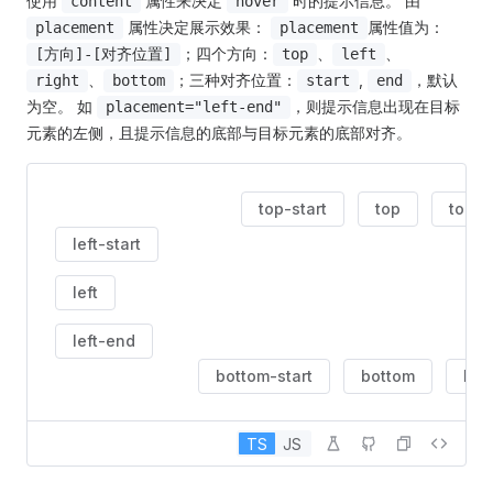
使用
属性来决定
时的提示信息。 由
content
hover
属性决定展示效果：
属性值为：
placement
placement
；四个方向：
、
、
[方向]-[对齐位置]
top
left
、
；三种对齐位置：
,
，默认
right
bottom
start
end
为空。 如
，则提示信息出现在目标
placement="left-end"
元素的左侧，且提示信息的底部与目标元素的底部对齐。
top-start
top
top-
left-start
left
left-end
bottom-start
bottom
bot
TS
JS