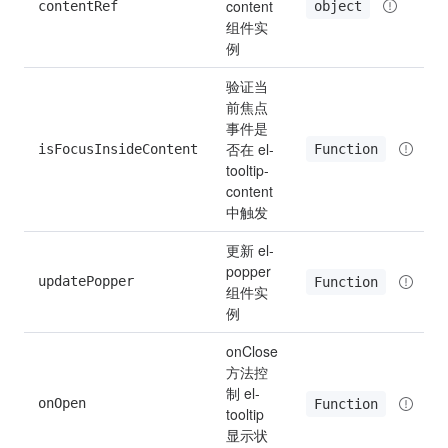
content 
object
contentRef
组件实
例
验证当
前焦点
事件是
否在 el-
Function
isFocusInsideContent
tooltip-
content 
中触发
更新 el-
popper
updatePopper
Function
组件实
例
onClose 
方法控
制 el-
onOpen
Function
tooltip 
显示状