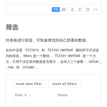
TS
JS
筛选
对表格进行筛选，可快速查找到自己想看的数据。
在列中设置
和
属性即可开启该
filters
filter-method
列的筛选， filters 是一个数组，
是一个方
filter-method
法，它用于决定某些数据是否显示， 会传入三个参数：
,
value
和
。
row
column
reset date filter
reset all filters
Add
Date
Name
s