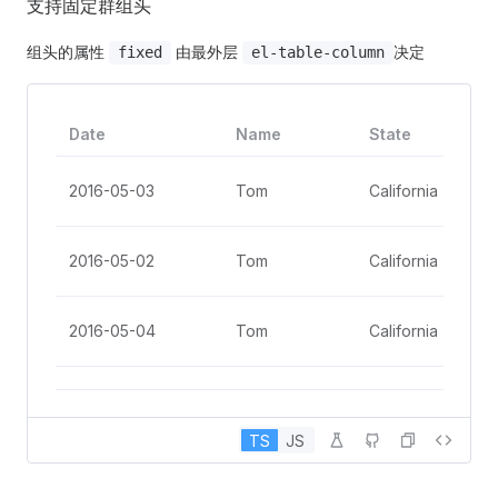
支持固定群组头
组头的属性
由最外层
决定
fixed
el-table-column
Date
Name
State
2016-05-03
Tom
California
2016-05-02
Tom
California
2016-05-04
Tom
California
2016-05-01
Tom
California
TS
JS
2016-05-08
Tom
California