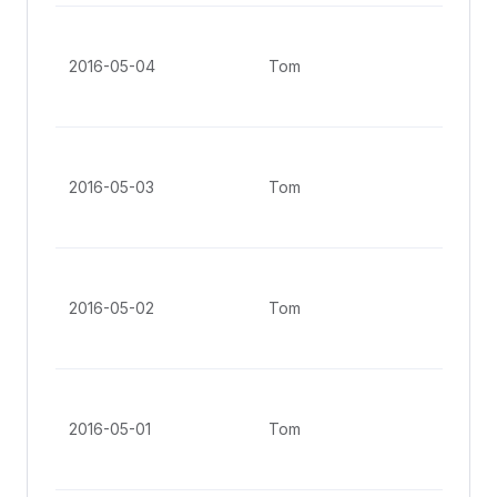
No. 
Gro
2016-05-04
Tom
St, 
Ang
No. 
Gro
2016-05-03
Tom
St, 
Ang
No. 
Gro
2016-05-02
Tom
St, 
Ang
No. 
Gro
2016-05-01
Tom
St, 
Ang