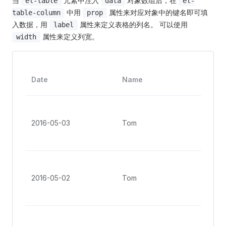
当
元素中注入
对象数组后，在
el-table
data
el-
中用
属性来对应对象中的键名即可填
table-column
prop
入数据，用
属性来定义表格的列名。 可以使用
label
属性来定义列宽。
width
Add
Date
Name
s
No. 
Gro
2016-05-03
Tom
St, 
Ang
No. 
Gro
2016-05-02
Tom
St, 
Ang
No. 