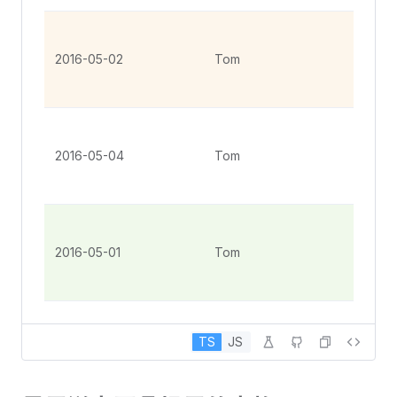
No. 
Gro
2016-05-02
Tom
St, 
Ang
No. 
Gro
2016-05-04
Tom
St, 
Ang
No. 
Gro
2016-05-01
Tom
St, 
Ang
TS
JS