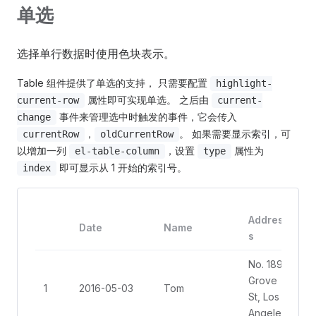
单选
2016-05-06
Tom
California
选择单行数据时使用色块表示。
2016-05-07
Tom
California
Table 组件提供了单选的支持， 只需要配置
highlight-
属性即可实现单选。 之后由
current-row
current-
事件来管理选中时触发的事件，它会传入
change
，
。 如果需要显示索引，可
currentRow
oldCurrentRow
以增加一列
，设置
属性为
el-table-column
type
即可显示从 1 开始的索引号。
index
Addres
Date
Name
s
No. 189,
Grove
1
2016-05-03
Tom
St, Los
Angeles