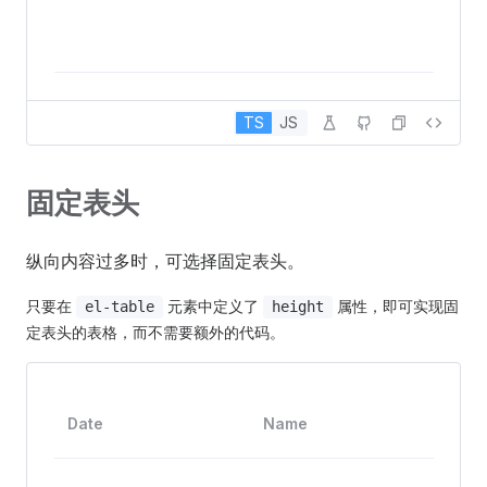
TS
JS
固定表头
纵向内容过多时，可选择固定表头。
只要在
元素中定义了
属性，即可实现固
el-table
height
定表头的表格，而不需要额外的代码。
Add
Date
Name
s
No. 