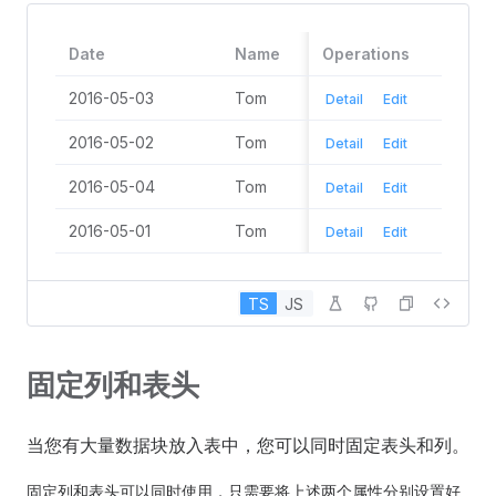
Gro
2016-05-08
Tom
St, 
Date
Name
Operations
State
Ang
2016-05-03
Tom
California
Detail
Edit
No. 
Gro
2016-05-06
Tom
2016-05-02
Tom
California
Detail
Edit
St, 
Ang
2016-05-04
Tom
California
Detail
Edit
No. 
2016-05-01
Tom
California
Detail
Edit
Gro
2016-05-07
Tom
St, 
Ang
TS
JS
固定列和表头
当您有大量数据块放入表中，您可以同时固定表头和列。
固定列和表头可以同时使用，只需要将上述两个属性分别设置好