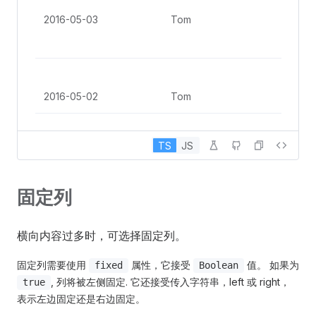
Gro
2016-05-03
Tom
St, 
Ang
No. 
Gro
2016-05-02
Tom
St, 
Ang
TS
JS
No. 
Gro
2016-05-04
Tom
St, 
固定列
Ang
No. 
横向内容过多时，可选择固定列。
Gro
2016-05-01
Tom
St, 
固定列需要使用
属性，它接受
值。 如果为
fixed
Boolean
Ang
, 列将被左侧固定. 它还接受传入字符串，left 或 right，
true
表示左边固定还是右边固定。
No. 