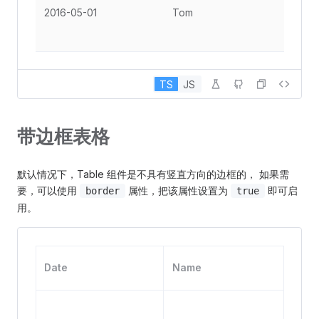
Gro
2016-05-01
Tom
St, 
Ang
TS
JS
带边框表格
默认情况下，Table 组件是不具有竖直方向的边框的， 如果需
要，可以使用
属性，把该属性设置为
即可启
border
true
用。
Add
Date
Name
s
No. 