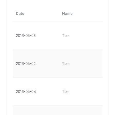
Add
Date
Name
s
No. 
Gro
2016-05-03
Tom
St, 
Ang
No. 
Gro
2016-05-02
Tom
St, 
Ang
No. 
Gro
2016-05-04
Tom
St, 
Ang
No. 