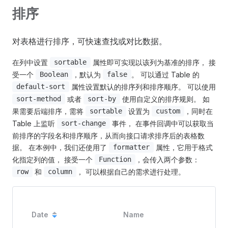
排序
对表格进行排序，可快速查找或对比数据。
在列中设置
属性即可实现以该列为基准的排序， 接
sortable
受一个
，默认为
。 可以通过 Table 的
Boolean
false
属性设置默认的排序列和排序顺序。 可以使用
default-sort
或者
使用自定义的排序规则。 如
sort-method
sort-by
果需要后端排序，需将
设置为
，同时在
sortable
custom
Table 上监听
事件， 在事件回调中可以获取当
sort-change
前排序的字段名和排序顺序，从而向接口请求排序后的表格数
据。 在本例中，我们还使用了
属性，它用于格式
formatter
化指定列的值， 接受一个
，会传入两个参数：
Function
和
， 可以根据自己的需求进行处理。
row
column
Add
Date
Name
s