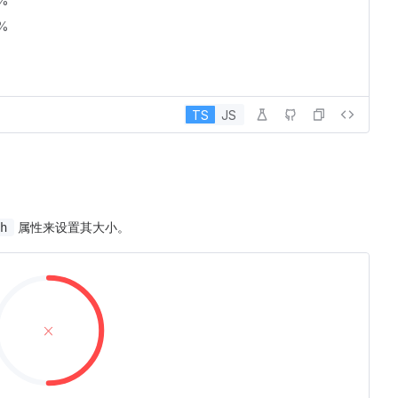
%
%
TS
JS
属性来设置其大小。
h