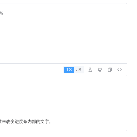
%
TS
JS
性来改变进度条内部的文字。