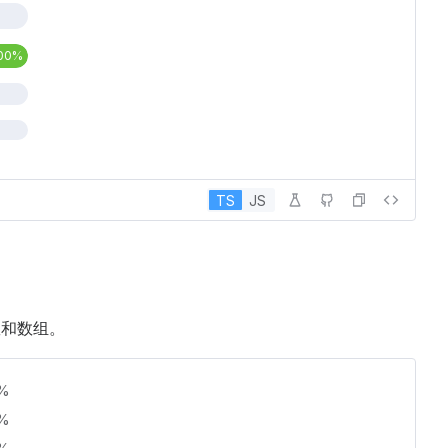
00%
TS
JS
数和数组。
%
%