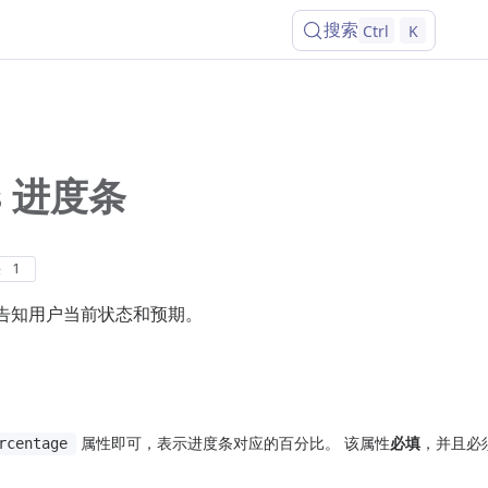
搜索
Ctrl
K
ss 进度条
决
1
告知用户当前状态和预期。
属性即可，表示进度条对应的百分比。 该属性
必填
，并且必
rcentage