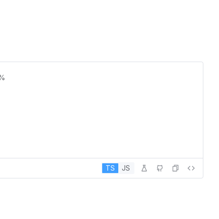
%
TS
JS