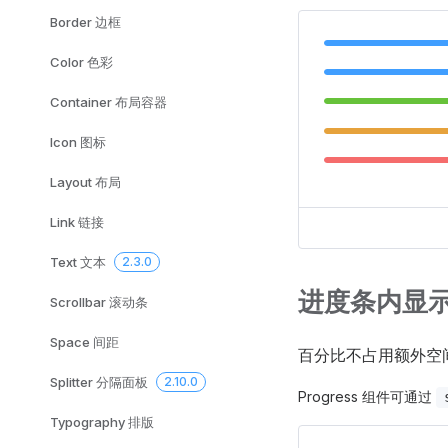
Border 边框
Color 色彩
Container 布局容器
Icon 图标
Layout 布局
Link 链接
Text 文本
2.3.0
进度条内显
Scrollbar 滚动条
Space 间距
百分比不占用额外空
Splitter 分隔面板
2.10.0
Progress 组件可通过
Typography 排版