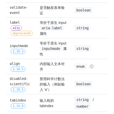
是否触发表单验
validate-
t
boolean
证
event
等价于原生 input 
label 
string
aria-label
a11y
属性
deprecated
等价于原生 input 
inputmode 
 属
string
inputmode
2.10.3
性
内部输入文本对
align 
'
enum
齐
2.10.5
禁用科学计数法
disabled-
的输入（例如输
boolean
scientific 
f
入 'e'）
2.10.5
 / 
string
输入框的 
tabindex 
0
tabindex
2.14.0
number