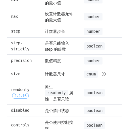
的最小值
设置计数器允许
max
N
number
的最大值
计数器步长
step
1
number
是否只能输入 
step-
f
boolean
step 的倍数
strictly
数值精度
precision
number
计数器尺寸
size
d
enum
原生 
readonly 
 属
f
boolean
readonly
2.2.16
性，是否只读
是否禁用状态
disabled
f
boolean
是否使用控制按
controls
t
boolean
钮