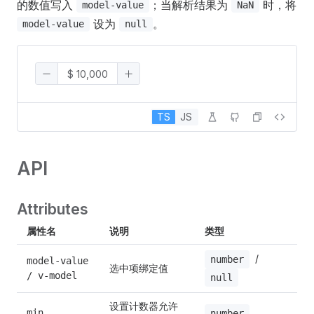
的数值写入
；当解析结果为
时，将
model-value
NaN
设为
。
model-value
null
TS
JS
API
Attributes
属性名
说明
类型
 / 
number
model-value 
选中项绑定值
/ v-model
null
设置计数器允许
min
N
number