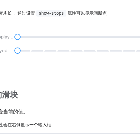
变步长， 通过设置
属性可以显示间断点
show-stops
Breakpoints not displayed
ayed
的滑块
变当前的值。
性会在右侧显示一个输入框