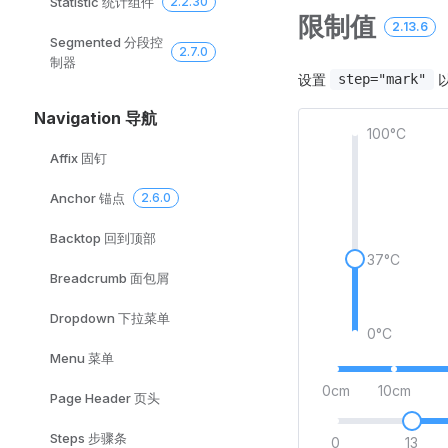
Statistic 统计组件
2.2.30
限制值
2.13.6
Segmented 分段控
2.7.0
制器
设置
step="mark"
Navigation 导航
100°C
Affix 固钉
Anchor 锚点
2.6.0
Backtop 回到顶部
37°C
Breadcrumb 面包屑
Dropdown 下拉菜单
0°C
Menu 菜单
0cm
10cm
Page Header 页头
Steps 步骤条
0
13