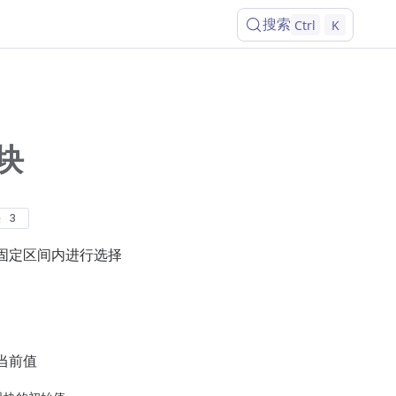
搜索
Ctrl
K
滑块
决
3
固定区间内进行选择
当前值