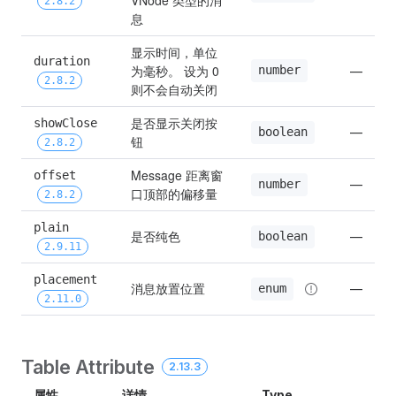
2.8.2
息
显示时间，单位
duration 
为毫秒。 设为 0 
number
—
2.8.2
则不会自动关闭
是否显示关闭按
showClose 
—
boolean
钮
2.8.2
Message 距离窗
offset 
—
number
口顶部的偏移量
2.8.2
plain 
是否纯色
—
boolean
2.9.11
placement 
消息放置位置
—
enum
2.11.0
Table Attribute
2.13.3
属性
详情
Type
D