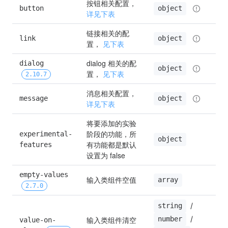
按钮相关配置，
详
button
object
详见下表
表
链接相关的配
详
link
object
置， 
见下表
表
dialog 相关的配
dialog 
详
object
置， 
见下表
表
2.10.7
消息相关配置， 
详
message
object
详见下表
表
将要添加的实验
阶段的功能，所
experimental-
—
object
有功能都是默认
features
设置为 false
empty-values 
输入类组件空值
—
array
2.7.0
 / 
string
 / 
输入类组件清空
number
value-on-
—