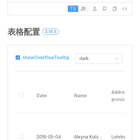
TS
JS
表格配置
2.13.3
showOverflowTooltip
dark
Address (inh
Date
Name
provider)
2016-05-04
Aleyna Kutzner
Lohrbergstr. 8