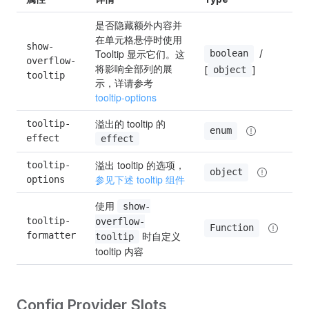
是否隐藏额外内容并
在单元格悬停时使用 
show-
Tooltip 显示它们。这
 / 
boolean
overflow-
将影响全部列的展
[
]
object
tooltip
示，详请参考
tooltip-options
溢出的 tooltip 的 
tooltip-
enum
d
effect
effect
溢出 tooltip 的选项，
tooltip-
object
参见下述 tooltip 组件
options
使用 
show-
tooltip-
overflow-
Function
 时自定义 
formatter
tooltip
tooltip 内容
Config Provider Slots