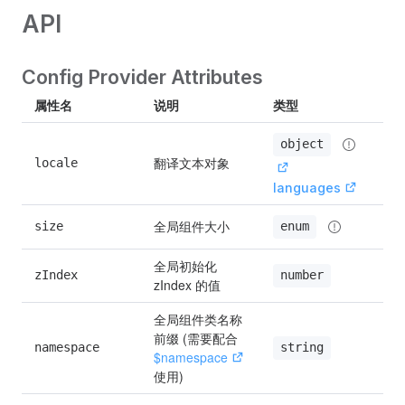
API
Config Provider Attributes
属性名
说明
类型
默
object
翻译文本对象
locale
en
languages
全局组件大小
size
de
enum
全局初始化 
zIndex
—
number
zIndex 的值
全局组件类名称
前缀 (需要配合 
namespace
el
string
$namespace
使用)