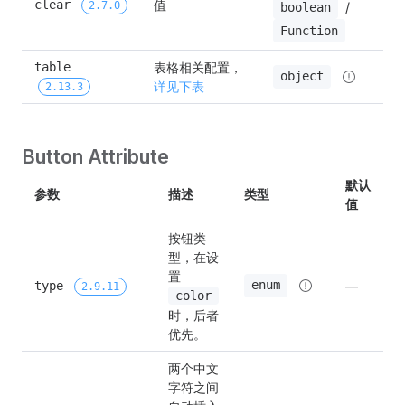
值
clear 
 / 
2.7.0
boolean
Function
表格相关配置， 
table 
详
object
详见下表
表
2.13.3
Button Attribute
默认
参数
描述
类型
值
按钮类
型，在设
置
enum
type 
—
2.9.11
color
时，后者
优先。
两个中文
字符之间