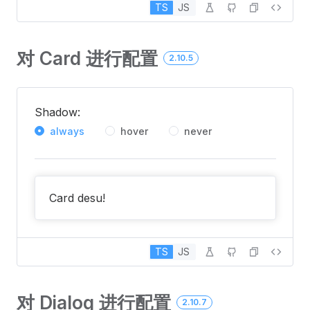
TS
JS
对 Card 进行配置
2.10.5
Shadow:
always
hover
never
Card desu!
TS
JS
对 Dialog 进行配置
2.10.7