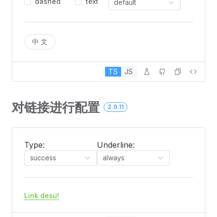
dashed
text
default
中文
TS
JS
对链接进行配置
2.9.11
Type:
Underline:
success
always
Link desu!