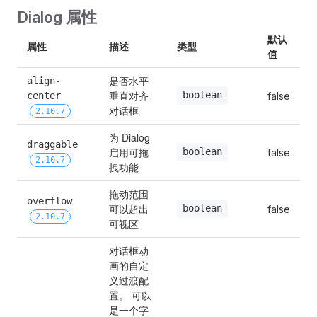
Dialog 属性
默认
属性
描述
类型
值
是否水平
align-
垂直对齐
boolean
center 
false
对话框
2.10.7
为 Dialog 
draggable 
启用可拖
boolean
false
2.10.7
拽功能
拖动范围
overflow 
可以超出
boolean
false
2.10.7
可视区
对话框动
画的自定
义过渡配
置。 可以
是一个字