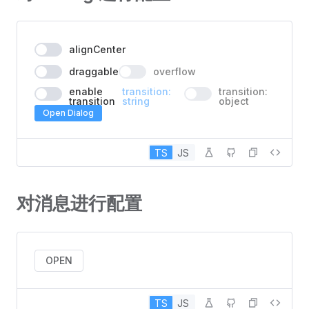
alignCenter
draggable
overflow
enable
transition:
transition:
transition
string
object
Open Dialog
TS
JS
对消息进行配置
OPEN
TS
JS