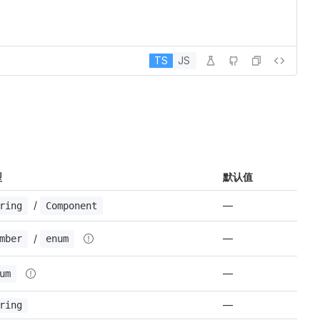
TS
JS
型
默认值
 / 
—
ring
Component
 / 
—
mber
enum
—
um
—
ring