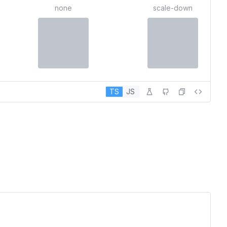
none
scale-down
TS
JS