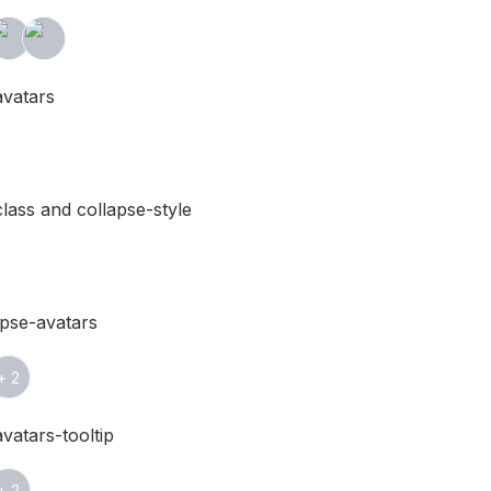
avatars
lass and collapse-style
pse-avatars
+
2
vatars-tooltip
+
2