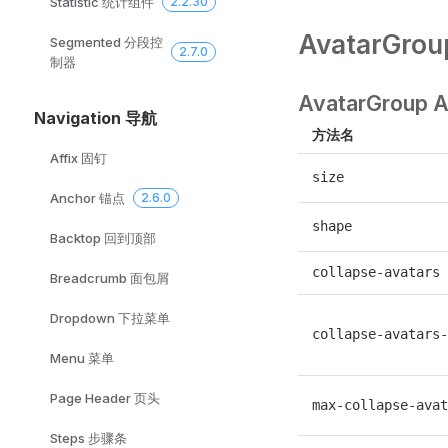
Statistic 统计组件
2.2.30
AvatarGrou
Segmented 分段控
2.7.0
制器
AvatarGroup A
Navigation 导航
方法名
Affix 固钉
size
Anchor 锚点
2.6.0
shape
Backtop 回到顶部
collapse-avatars
Breadcrumb 面包屑
Dropdown 下拉菜单
collapse-avatars-
Menu 菜单
Page Header 页头
max-collapse-avat
Steps 步骤条