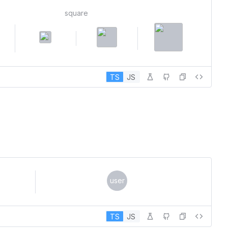
square
TS
JS
user
TS
JS