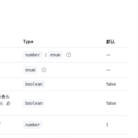
Type
默认
 / 
—
number
enum
—
enum
false
boolean
折叠头
 必
false
boolean
s
需要显示的头像的最大数量 若要使用此功能， 
number
1