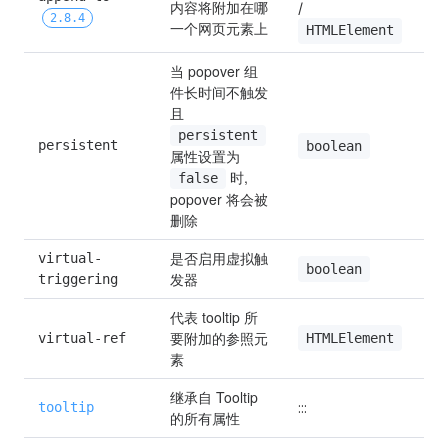
内容将附加在哪
/ 
b
2.8.4
一个网页元素上
HTMLElement
当 popover 组
件长时间不触发
且 
persistent
persistent
t
boolean
属性设置为 
 时, 
false
popover 将会被
删除
是否启用虚拟触
virtual-
boolean
发器
triggering
代表 tooltip 所
要附加的参照元
HTMLElement
virtual-ref
素
继承自 Tooltip 
tooltip
:::
的所有属性