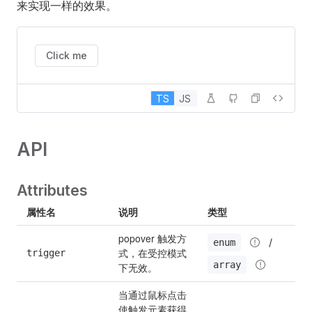
来实现一样的效果。
Click me
TS
JS
API
Attributes
属性名
说明
类型
D
popover 触发方
 / 
enum
式，在受控模式
trigger
h
array
下无效。
当通过鼠标点击
使触发元素获得