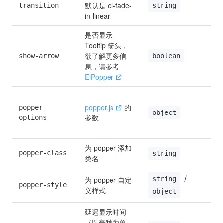
默认是 el-fade-
string
transition
in-linear
是否显示 
Tooltip 箭头， 
欲了解更多信
boolean
show-arrow
t
息，请参考 
ElPopper
popper.js
 的
popper-
'
object
参数
options
{
f
为 popper 添加
popper-class
string
类名
 / 
string
为 popper 自定
popper-style
义样式
object
延迟显示时间
（以毫秒为单