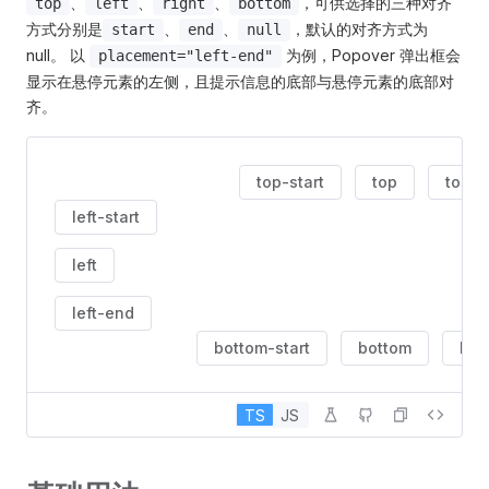
、
、
、
，可供选择的三种对齐
top
left
right
bottom
方式分别是
、
、
，默认的对齐方式为
start
end
null
null。 以
为例，Popover 弹出框会
placement="left-end"
显示在悬停元素的左侧，且提示信息的底部与悬停元素的底部对
齐。
top-start
top
top-
left-start
left
left-end
bottom-start
bottom
bot
TS
JS