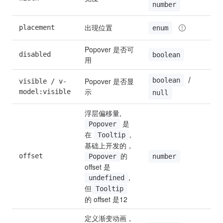
number
出现位置
placement
b
enum
Popover 是否可
disabled
f
boolean
用
 / 
boolean
Popover 是否显
visible / v-
n
示
model:visible
null
浮层偏移量, 
 是
Popover
在 
,
Tooltip
基础上开发的， 
的 
offset
u
number
Popover
offset 是 
, 
undefined
但
Tooltip
的 offset 是12
定义渐变动画，