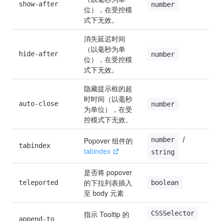
show-after
0
number
位），在受控模
式下无效。
消失延迟时间
（以毫秒为单
hide-after
2
number
位），在受控模
式下无效。
隐藏提示框的超
时时间（以毫秒
auto-close
0
number
为单位），在受
控模式下无效。
 / 
number
Popover 组件的 
tabindex
0
tabindex
string
是否将 popover 
的下拉列表插入
boolean
teleported
t
至 body 元素
CSSSelector
指示 Tooltip 的
append-to 