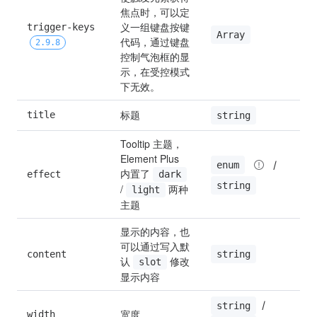
焦点时，可以定
义一组键盘按键
trigger-keys 
[
Array
代码，通过键盘
2.9.8
控制气泡框的显
示，在受控模式
下无效。
标题
title
string
Tooltip 主题，
Element Plus 
 / 
enum
内置了 
effect
dark
l
string
/ 
 两种
light
主题
显示的内容，也
可以通过写入默
string
content
''
认 
 修改
slot
显示内容
 / 
string
宽度
width
1