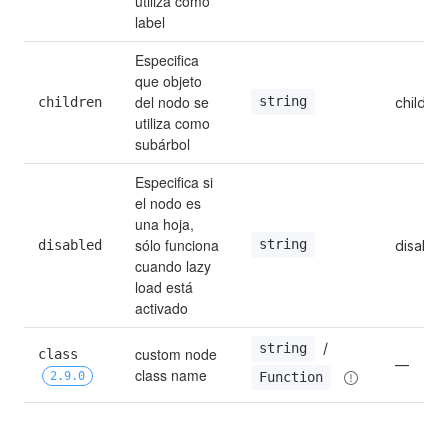
utiliza como 
label
Especifica 
que objeto 
del nodo se 
string
children
children
utiliza como 
subárbol
Especifica si 
el nodo es 
una hoja, 
sólo funciona 
string
disabled
disable
cuando lazy 
load está 
activado
 / 
string
custom node 
class 
—
class name
2.9.0
Function