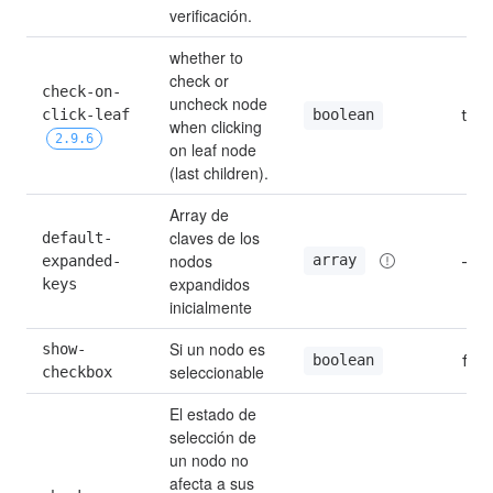
verificación.
whether to 
check or 
check-on-
uncheck node 
click-leaf 
true
boolean
when clicking 
2.9.6
on leaf node 
(last children).
Array de 
claves de los 
default-
nodos 
array
expanded-
—
expandidos 
keys
inicialmente
Si un nodo es 
show-
fals
boolean
seleccionable
checkbox
El estado de 
selección de 
un nodo no 
afecta a sus 