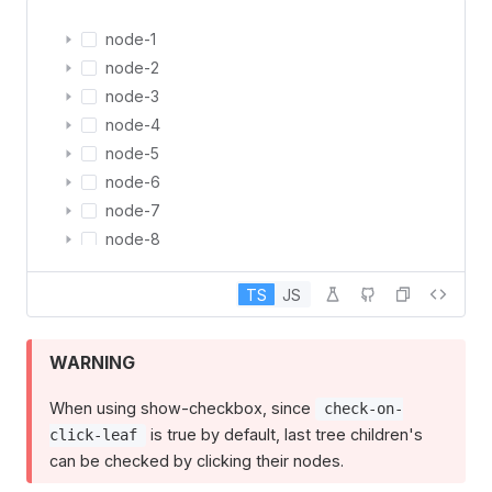
node-1
node-2
node-3
node-4
node-5
node-6
node-7
node-8
node-9
TS
JS
node-10
WARNING
When using show-checkbox, since
check-on-
is true by default, last tree children's
click-leaf
can be checked by clicking their nodes.