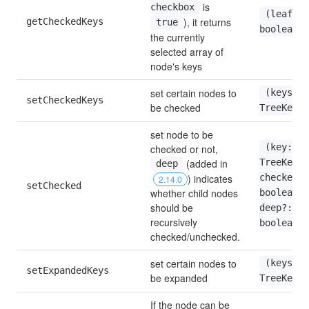
 is 
checkbox
(leafOnl
), it returns 
getCheckedKeys
true
boolean)
the currently 
selected array of 
node's keys
set certain nodes to 
(keys: 
setCheckedKeys
be checked
TreeKey[]
set node to be 
checked or not, 
(key: 
 (added in 
TreeKey, 
deep
) indicates 
checked: 
2.14.0
setChecked
whether child nodes 
boolean, 
should be 
deep?: 
recursively 
boolean)
checked/unchecked.
set certain nodes to 
(keys: 
setExpandedKeys
be expanded
TreeKey[]
If the node can be 