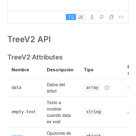
TS
JS
TreeV2 API
TreeV2 Attributes
Por 
Nombre
Descripción
Tipo
def
Datos del 
data
—
array
árbol
Texto a 
mostrar 
empty-text
—
string
cuando data 
es void
Opciones de 
props