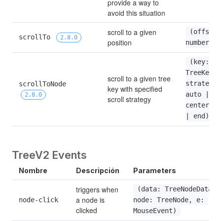
provide a way to 
avoid this situation
scroll to a given 
(offset: 
scrollTo 
2.8.0
position
number)
(key: 
TreeKey, 
scroll to a given tree 
scrollToNode 
strategy?
key with specified 
auto | sm
2.8.0
scroll strategy
center | 
| end)
TreeV2 Events
Nombre
Descripción
Parameters
triggers when 
(data: TreeNodeData, 
a node is 
node-click
node: TreeNode, e: 
clicked
MouseEvent)