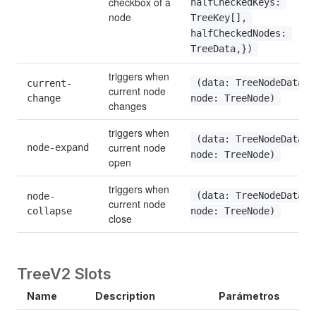
checkbox of a 
halfCheckedKeys: 
node
TreeKey[], 
halfCheckedNodes: 
TreeData,})
triggers when 
current-
(data: TreeNodeData, 
current node 
change
node: TreeNode)
changes
triggers when 
(data: TreeNodeData, 
current node 
node-expand
node: TreeNode)
open
triggers when 
node-
(data: TreeNodeData, 
current node 
collapse
node: TreeNode)
close
TreeV2 Slots
Name
Description
Parámetros