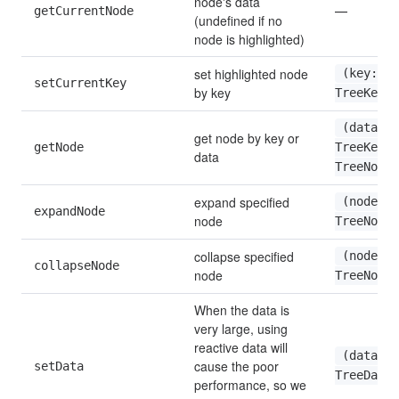
node's data 
getCurrentNode
—
(undefined if no 
node is highlighted)
set highlighted node 
(key: 
setCurrentKey
by key
TreeKey)
(data: 
get node by key or 
getNode
TreeKey | 
data
TreeNodeD
expand specified 
(node: 
expandNode
node
TreeNode)
collapse specified 
(node: 
collapseNode
node
TreeNode)
When the data is 
very large, using 
reactive data will 
(data: 
cause the poor 
setData
TreeData)
performance, so we 