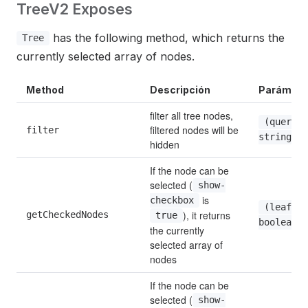
TreeV2 Exposes
has the following method, which returns the
Tree
currently selected array of nodes.
Method
Descripción
Parámetr
filter all tree nodes, 
(query: 
filtered nodes will be 
filter
string)
hidden
If the node can be 
selected (
show-
 is 
checkbox
(leafOnl
), it returns 
getCheckedNodes
true
boolean)
the currently 
selected array of 
nodes
If the node can be 
selected (
show-