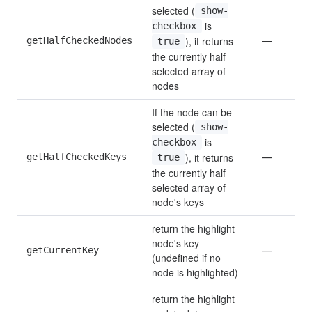
selected (
show-
 is 
checkbox
), it returns 
getHalfCheckedNodes
—
true
the currently half 
selected array of 
nodes
If the node can be 
selected (
show-
 is 
checkbox
), it returns 
getHalfCheckedKeys
—
true
the currently half 
selected array of 
node's keys
return the highlight 
node's key 
getCurrentKey
—
(undefined if no 
node is highlighted)
return the highlight 