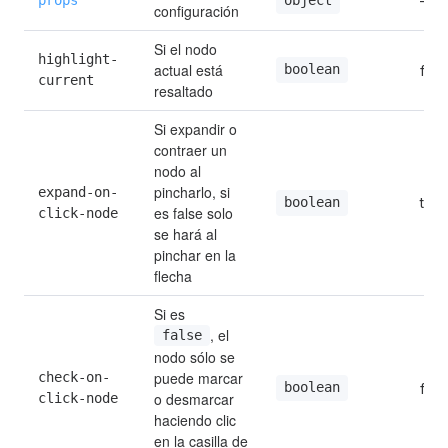
—
object
configuración
Si el nodo 
highlight-
actual está 
boolean
fals
current
resaltado
Si expandir o 
contraer un 
nodo al 
pincharlo, si 
expand-on-
true
boolean
es false solo 
click-node
se hará al 
pinchar en la 
flecha
Si es 
, el 
false
nodo sólo se 
puede marcar 
check-on-
boolean
fals
o desmarcar 
click-node
haciendo clic 
en la casilla de 