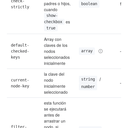
check-
padres o hijos, 
fals
boolean
strictly
cuando 
show-
 es 
checkbox
true
Array con 
claves de los 
default-
nodos 
array
checked-
—
seleccionados 
keys
inicialmente
la clave del 
 / 
string
nodo 
current-
—
inicialmente 
node-key
number
seleccionado
esta función 
se ejecutará 
antes de 
arrastrar un 
nodo. si 
filter-