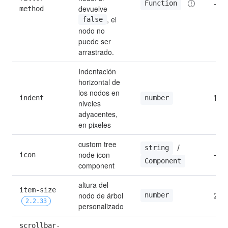
Function
—
devuelve 
method
, el 
false
nodo no 
puede ser 
arrastrado.
Indentación 
horizontal de 
los nodos en 
indent
16
number
niveles 
adyacentes, 
en pixeles
custom tree 
 / 
string
node icon 
icon
—
Component
component
altura del 
item-size 
nodo de árbol 
number
26
2.2.33
personalizado
scrollbar-