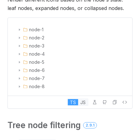
leaf nodes, expanded nodes, or collapsed nodes.
node-1
node-2
node-3
node-4
node-5
node-6
node-7
node-8
node-9
TS
JS
node-10
Tree node filtering
2.9.1