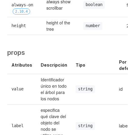
always show 
boolean
always-on 
fals
scrollbar
2.10.4
height of the 
height
200
number
tree
props
Por 
Atributos
Descripción
Tipo
defect
Identificador 
único en todo 
value
id
string
el árbol para 
los nodos
especifica 
qué clave del 
objeto del 
label
label
string
nodo se 