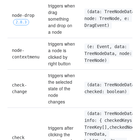
triggers when 
drag 
(data: TreeNodeData, 
node-drop 
something 
node: TreeNode, e: 
2.8.3
and drop on 
DragEvent)
a node
triggers when 
(e: Event, data: 
a node is 
node-
TreeNodeData, node: 
clicked by 
contextmenu
TreeNode)
right button
triggers when 
the selected 
check-
(data: TreeNodeData, 
state of the 
change
checked: boolean)
node 
changes
(data: TreeNodeData, 
info: { checkedKeys: 
triggers after 
TreeKey[],checkedNodes:
clicking the 
TreeData, 
check