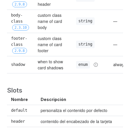
header
2.9.8
custom class 
body-
name of card 
string
class 
—
body
2.3.10
custom class 
footer-
name of card 
string
class 
—
footer
2.9.8
when to show 
shadow
always
enum
card shadows
Slots
Nombre
Descripción
personaliza el contenido por defecto
default
contenido del encabezado de la tarjeta
header