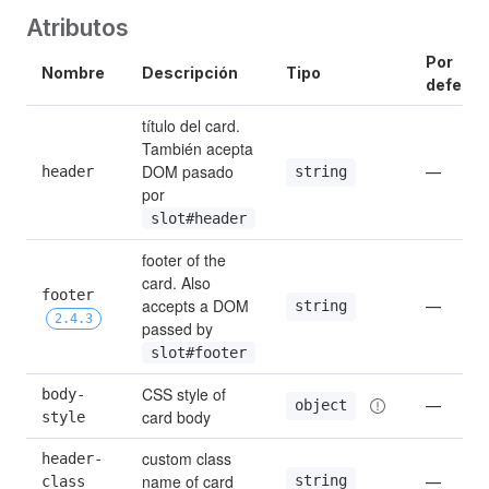
Atributos
Por 
Nombre
Descripción
Tipo
defecto
título del card. 
También acepta 
DOM pasado 
header
—
string
por 
slot#header
footer of the 
card. Also 
footer 
accepts a DOM 
—
string
2.4.3
passed by 
slot#footer
CSS style of 
body-
—
object
card body
style
custom class 
header-
name of card 
string
class 
—