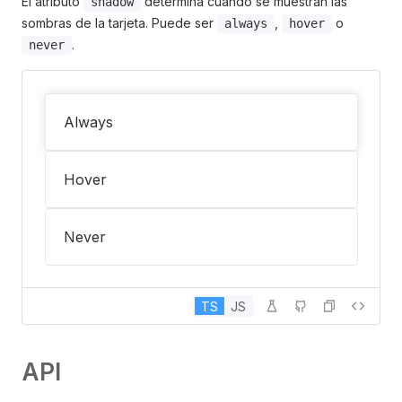
El atributo
determina cuándo se muestran las
shadow
sombras de la tarjeta. Puede ser
,
o
always
hover
.
never
Always
Hover
Never
TS
JS
API